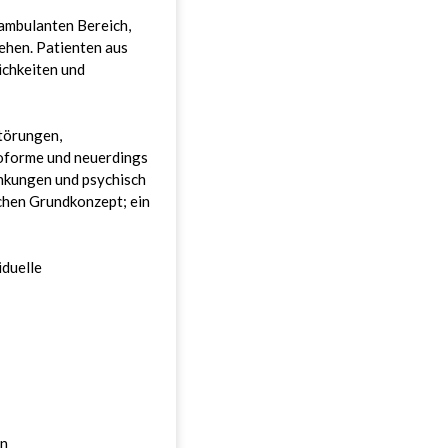
 ambulanten Bereich,
tehen. Patienten aus
ichkeiten und
törungen,
oforme und neuerdings
ankungen und psychisch
chen Grundkonzept; ein
iduelle
en