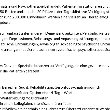
hiatrie und Psychotherapie behandelt Patienten im stationären und
 50 Betten und beinahe 20 Plätze in der Tagesklinik zur Verfügung s
on rund 200.000 Einwohnern, werden eine Vielzahl an Therapiemögl
geboten.
rum umfasst unter anderem Demenzerkrankungen, Persönlichkeitss
ngen, Depressionen, Belas­tungs- und Anpassungsstörungen, somat
iatrische. Erkrankungen, sowie organisch bedingte psychische Erkr
rkrankungen - basierend auf einem systemischen psychotherapeuti­s
s Dutzend Spezialambulanzen zur Verfügung, die eine gezielte indiv
 die Patienten darstellt.
en Bereichen Sucht, Rehabilitation, Gerontopsychiatrie möglich
zeitmodelle mit der Option einer 4-Tage-Woche
d Weiterbildungsmöglichkeiten
in einem kollegialen, interdisziplinären Team
e Möglichkeit innerhalb eines Jahres zum Oberarzt ernannt zu werd