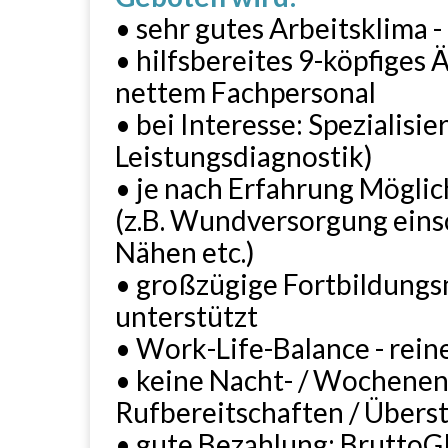
• sehr gutes Arbeitsklima
• hilfsbereites 9-köpfiges
nettem Fachpersonal
• bei Interesse: Spezialisi
Leistungsdiagnostik)
• je nach Erfahrung Möglic
(z.B. Wundversorgung einsc
Nähen etc.)
• großzügige Fortbildungs
unterstützt
• Work-Life-Balance - rein
• keine Nacht- / Wochenen
Rufbereitschaften / Über
• gute Bezahlung; BruttoG