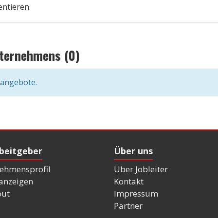
entieren.
nternehmens (0)
nangebote.
rbeitgeber
Über uns
ehmensprofil
Über Jobleiter
nanzeigen
Kontakt
out
Impressum
Partner