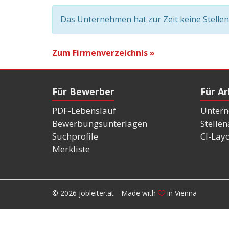
Das Unternehmen hat zur Zeit keine Stelle
Zum Firmenverzeichnis »
Für Bewerber
Für A
PDF-Lebenslauf
Untern
Bewerbungsunterlagen
Stelle
Suchprofile
CI-Lay
Merkliste
© 2026 jobleiter.at
Made with
in Vienna