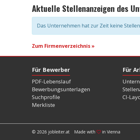
Aktuelle Stellenanzeigen des U
Das Unternehmen hat zur Zeit keine Stelle
Zum Firmenverzeichnis »
Für Bewerber
Für A
PDF-Lebenslauf
Untern
Bewerbungsunterlagen
Stelle
Suchprofile
CI-Lay
Merkliste
© 2026 jobleiter.at
Made with
in Vienna