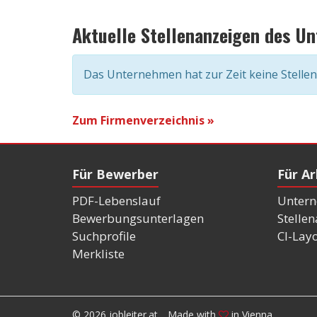
Aktuelle Stellenanzeigen des U
Das Unternehmen hat zur Zeit keine Stelle
Zum Firmenverzeichnis »
Für Bewerber
Für A
PDF-Lebenslauf
Untern
Bewerbungsunterlagen
Stelle
Suchprofile
CI-Lay
Merkliste
© 2026 jobleiter.at
Made with
in Vienna