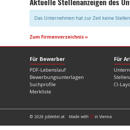
Aktuelle Stellenanzeigen des U
Das Unternehmen hat zur Zeit keine Stelle
Zum Firmenverzeichnis »
Für Bewerber
Für A
PDF-Lebenslauf
Untern
Bewerbungsunterlagen
Stelle
Suchprofile
CI-Lay
Merkliste
© 2026 jobleiter.at
Made with
in Vienna