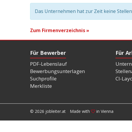
Das Unternehmen hat zur Zeit keine Stelle
Zum Firmenverzeichnis »
Für Bewerber
Für A
PDF-Lebenslauf
Untern
Bewerbungsunterlagen
Stelle
Suchprofile
CI-Lay
Merkliste
© 2026 jobleiter.at
Made with
in Vienna