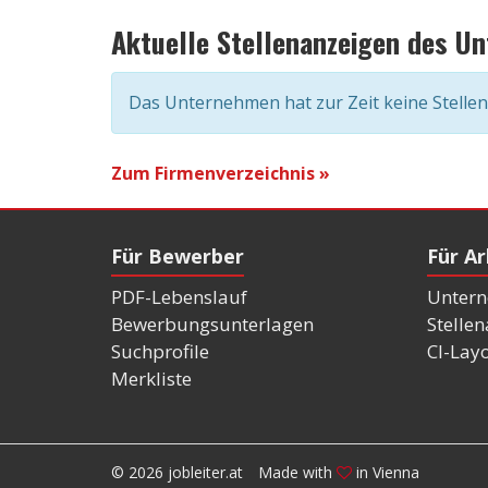
Aktuelle Stellenanzeigen des U
Das Unternehmen hat zur Zeit keine Stelle
Zum Firmenverzeichnis »
Für Bewerber
Für A
PDF-Lebenslauf
Untern
Bewerbungsunterlagen
Stelle
Suchprofile
CI-Lay
Merkliste
© 2026 jobleiter.at
Made with
in Vienna