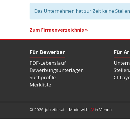
Das Unternehmen hat zur Zeit keine Stelle
Zum Firmenverzeichnis »
Für Bewerber
Für A
PDF-Lebenslauf
Untern
Bewerbungsunterlagen
Stelle
Suchprofile
CI-Lay
Merkliste
© 2026 jobleiter.at
Made with
in Vienna