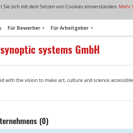
 Sie sich mit dem Setzen von Cookies einverstanden.
Mehr 
s
Für Bewerber
Für Arbeitgeber
n
synoptic systems GmbH
ith the vi­sion to make art, cul­ture and sci­ence ac­ces­si­ble
nternehmens (0)