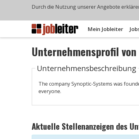
Durch die Nutzung unserer Angebote erklären
Mein Jobleiter
Job
Unternehmensprofil vo
Unternehmensbeschreibung
The com­pany Syn­op­tic-Sys­tems was founded w
every­one.
Aktuelle Stellenanzeigen des U