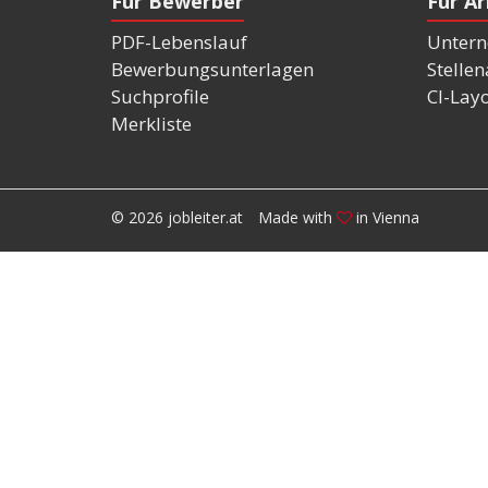
Für Bewerber
Für A
PDF-Lebenslauf
Untern
Bewerbungsunterlagen
Stelle
Suchprofile
CI-Lay
Merkliste
© 2026 jobleiter.at
Made with
in Vienna