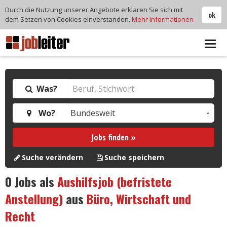
Durch die Nutzung unserer Angebote erklären Sie sich mit
ok
dem Setzen von Cookies einverstanden.
Mehr Informationen
Tog
navi
Was?
Wo?
Jobs finden »
Suche verändern
Suche speichern
0
Jobs als
Aushilfsjob (befristete
Anstellung)
aus
Büro, Wirtschaft und
Recht