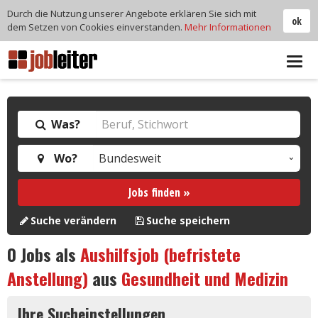
Durch die Nutzung unserer Angebote erklären Sie sich mit
ok
dem Setzen von Cookies einverstanden.
Mehr Informationen
Tog
navi
Was?
Wo?
Jobs finden »
Suche verändern
Suche speichern
0
Jobs als
Aushilfsjob (befristete
Anstellung)
aus
Gesundheit und Medizin
Ihre Sucheinstellungen