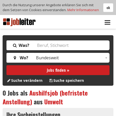
Durch die Nutzung unserer Angebote erklären Sie sich mit
ok
dem Setzen von Cookies einverstanden.
Mehr Informationen
Tog
navi
Was?
Wo?
Jobs finden »
Suche verändern
Suche speichern
0
Jobs als
Aushilfsjob (befristete
Anstellung)
aus
Umwelt
Ihre Sucheinstellungen