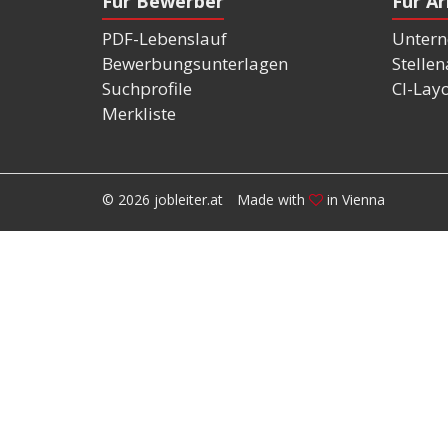
Für Bewerber
Für A
PDF-Lebenslauf
Untern
Bewerbungsunterlagen
Stelle
Suchprofile
CI-Lay
Merkliste
© 2026 jobleiter.at
Made with
in Vienna