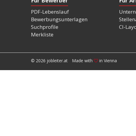
Für Bewerber
Für A
PDF-Lebenslauf
Untern
Bewerbungsunterlagen
Stelle
Suchprofile
CI-Lay
Merkliste
© 2026 jobleiter.at
Made with
in Vienna