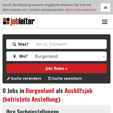
Durch die Nutzung unserer Angebote erklären Sie sich mit
ok
dem Setzen von Cookies einverstanden.
Mehr Informationen
Tog
navi
Was?
Wo?
Jobs finden »
Suche verändern
Suche speichern
0
Jobs in
Burgenland
als
Aushilfsjob
(befristete Anstellung)
Ihre Sucheinstellungen