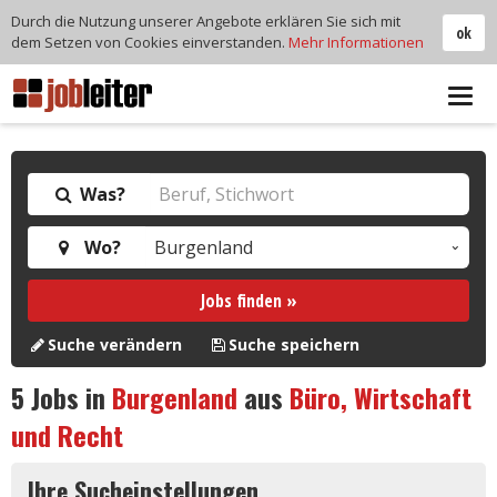
Durch die Nutzung unserer Angebote erklären Sie sich mit
ok
dem Setzen von Cookies einverstanden.
Mehr Informationen
Tog
navi
Was?
Wo?
Jobs finden »
Suche verändern
Suche speichern
5
Jobs in
Burgenland
aus
Büro, Wirtschaft
und Recht
Ihre Sucheinstellungen