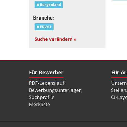
Burgenland
Branche:
EDV/IT
Suche verändern »
Für Bewerber
Für A
PDF-Lebenslauf
Untern
Bewerbungsunterlagen
Stelle
Suchprofile
CI-Lay
Merkliste