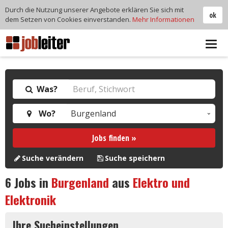
Durch die Nutzung unserer Angebote erklären Sie sich mit
ok
dem Setzen von Cookies einverstanden.
Mehr Informationen
Tog
navi
Was?
Wo?
Jobs finden »
Suche verändern
Suche speichern
6
Jobs in
Burgenland
aus
Elektro und
Elektronik
Ihre Sucheinstellungen