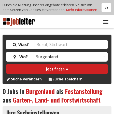
Durch die Nutzung unserer Angebote erklären Sie sich mit
ok
dem Setzen von Cookies einverstanden.
Mehr Informationen
Tog
navi
Was?
Wo?
Jobs finden »
Suche verändern
Suche speichern
0
Jobs in
Burgenland
als
Festanstellung
aus
Garten-, Land- und Forstwirtschaft
Ihre Sucheinstellungen