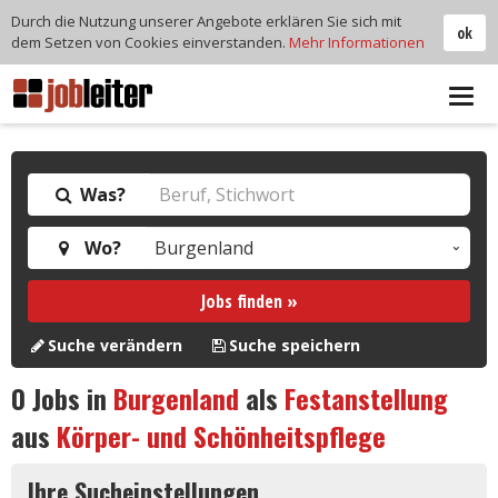
Durch die Nutzung unserer Angebote erklären Sie sich mit
ok
dem Setzen von Cookies einverstanden.
Mehr Informationen
Tog
navi
Was?
Wo?
Jobs finden »
Suche verändern
Suche speichern
0
Jobs in
Burgenland
als
Festanstellung
aus
Körper- und Schönheitspflege
Ihre Sucheinstellungen