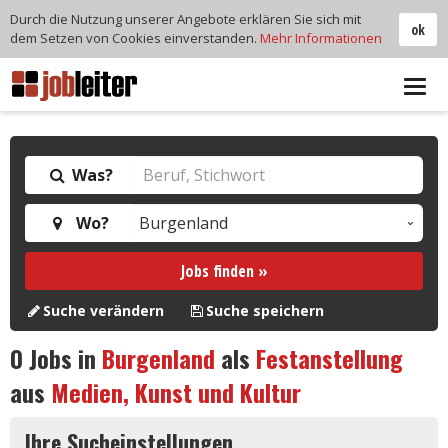
Durch die Nutzung unserer Angebote erklären Sie sich mit
ok
dem Setzen von Cookies einverstanden.
Mehr Informationen
Tog
navi
Was?
Wo?
Jobs finden »
Suche verändern
Suche speichern
0
Jobs in
Burgenland
als
Festanstellung
aus
Medien, Kunst und Kultur
Ihre Sucheinstellungen