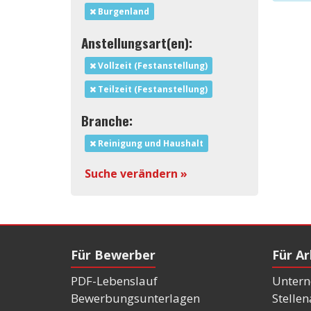
Burgenland
Anstellungsart(en):
Vollzeit (Festanstellung)
Teilzeit (Festanstellung)
Branche:
Reinigung und Haushalt
Suche verändern »
Für Bewerber
Für A
PDF-Lebenslauf
Untern
Bewerbungsunterlagen
Stelle