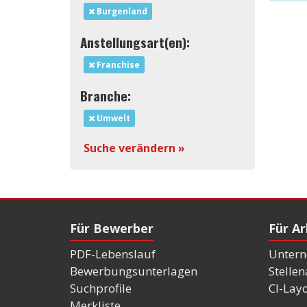
Burgenland
Anstellungsart(en):
Franchise
Branche:
Umwelt
Suche verändern »
Für Bewerber
Für A
PDF-Lebenslauf
Untern
Bewerbungsunterlagen
Stelle
Suchprofile
CI-Lay
Merkliste