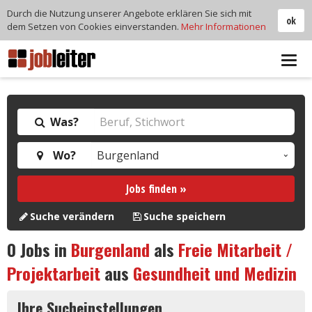
Durch die Nutzung unserer Angebote erklären Sie sich mit
ok
dem Setzen von Cookies einverstanden.
Mehr Informationen
Tog
navi
Was?
Wo?
Jobs finden »
Suche verändern
Suche speichern
0
Jobs in
Burgenland
als
Freie Mitarbeit /
Projektarbeit
aus
Gesundheit und Medizin
Ihre Sucheinstellungen