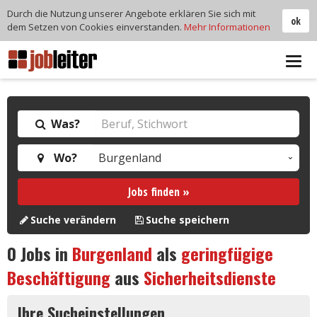
Durch die Nutzung unserer Angebote erklären Sie sich mit
ok
dem Setzen von Cookies einverstanden.
Mehr Informationen
Tog
navi
Was?
Wo?
Jobs finden »
Suche verändern
Suche speichern
0
Jobs in
Burgenland
als
geringfügige
Beschäftigung
aus
Sicherheitsdienste
Ihre Sucheinstellungen