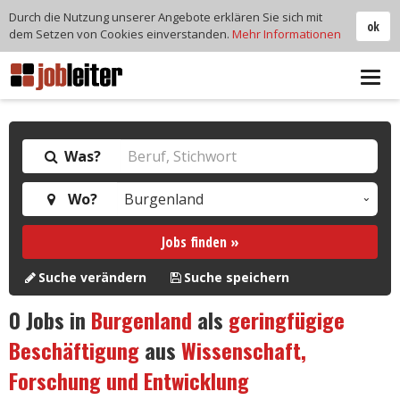
Durch die Nutzung unserer Angebote erklären Sie sich mit
ok
dem Setzen von Cookies einverstanden.
Mehr Informationen
Tog
navi
Was?
Wo?
Jobs finden »
Suche verändern
Suche speichern
0
Jobs in
Burgenland
als
geringfügige
Beschäftigung
aus
Wissenschaft,
Forschung und Entwicklung