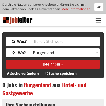
Durch die Nutzung unserer Angebote erklären Sie sich mit
ok
dem Setzen von Cookies einverstanden.
Mehr Informationen
Tog
navi
Was?
Wo?
Jobs finden »
Suche verändern
Suche speichern
0
Jobs in
Burgenland
aus
Hotel- und
Gastgewerbe
Ihre Sucheinstellungen