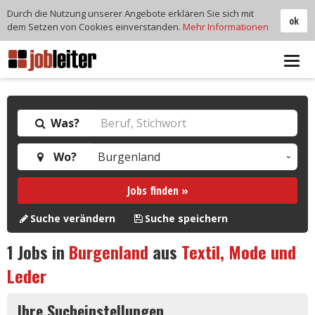
Durch die Nutzung unserer Angebote erklären Sie sich mit
ok
dem Setzen von Cookies einverstanden.
Mehr Informationen
Tog
navi
Was?
Wo?
Jobs finden »
Suche verändern
Suche speichern
1
Jobs in
Burgenland
aus
Textil, Mode und
Leder
Ihre Sucheinstellungen