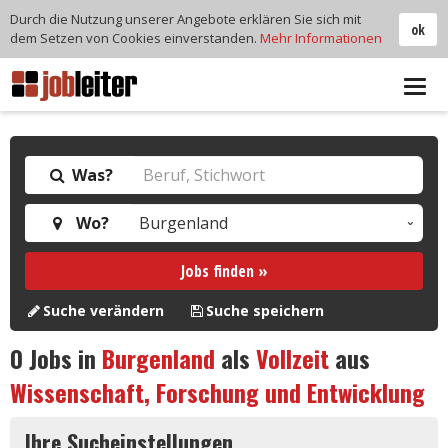
Durch die Nutzung unserer Angebote erklären Sie sich mit
ok
dem Setzen von Cookies einverstanden.
Mehr Informationen
Tog
navi
Was?
Wo?
Jobs finden »
Suche verändern
Suche speichern
0
Jobs in
Burgenland
als
Vollzeit
aus
Wissenschaft, Forschung und Entwicklung
Ihre Sucheinstellungen