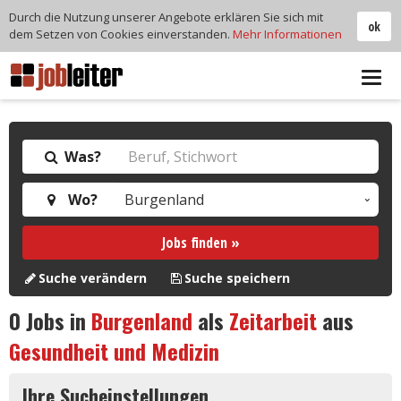
Durch die Nutzung unserer Angebote erklären Sie sich mit
ok
dem Setzen von Cookies einverstanden.
Mehr Informationen
Tog
navi
Was?
Wo?
Jobs finden »
Suche verändern
Suche speichern
0
Jobs in
Burgenland
als
Zeitarbeit
aus
Gesundheit und Medizin
Ihre Sucheinstellungen