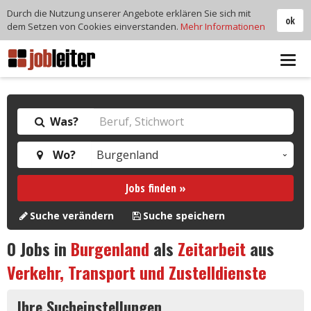
Durch die Nutzung unserer Angebote erklären Sie sich mit
ok
dem Setzen von Cookies einverstanden.
Mehr Informationen
Tog
navi
Was?
Wo?
Jobs finden »
Suche verändern
Suche speichern
0
Jobs in
Burgenland
als
Zeitarbeit
aus
Verkehr, Transport und Zustelldienste
Ihre Sucheinstellungen