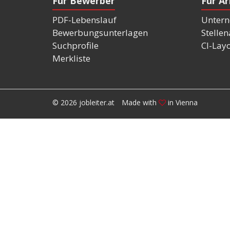
Für Bewerber
Für A
PDF-Lebenslauf
Untern
Bewerbungsunterlagen
Stelle
Suchprofile
CI-Lay
Merkliste
© 2026 jobleiter.at
Made with
in Vienna