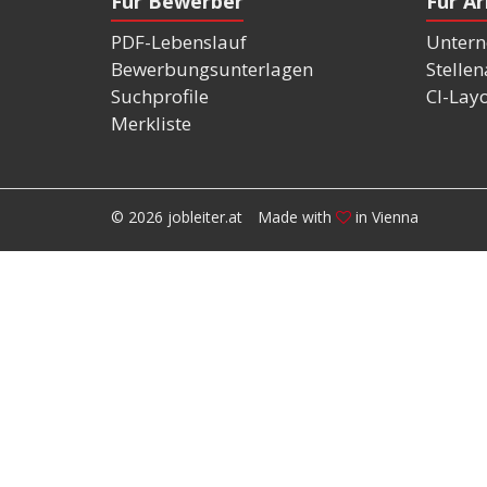
Für Bewerber
Für A
PDF-Lebenslauf
Untern
Bewerbungsunterlagen
Stelle
Suchprofile
CI-Lay
Merkliste
© 2026 jobleiter.at
Made with
in Vienna