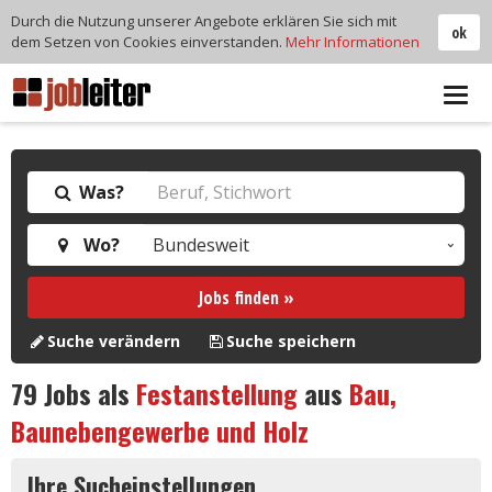
Durch die Nutzung unserer Angebote erklären Sie sich mit
ok
dem Setzen von Cookies einverstanden.
Mehr Informationen
Tog
navi
Was?
Wo?
Jobs finden »
Suche verändern
Suche speichern
79
Jobs als
Festanstellung
aus
Bau,
Baunebengewerbe und Holz
Ihre Sucheinstellungen