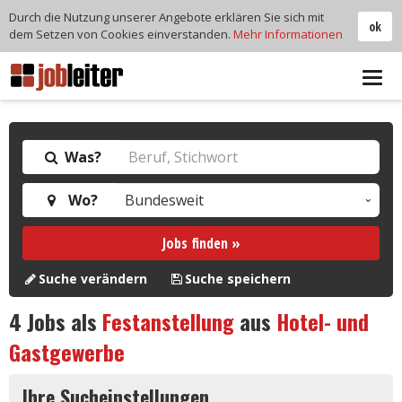
Durch die Nutzung unserer Angebote erklären Sie sich mit
ok
dem Setzen von Cookies einverstanden.
Mehr Informationen
Tog
navi
Was?
Wo?
Jobs finden »
Suche verändern
Suche speichern
4
Jobs als
Festanstellung
aus
Hotel- und
Gastgewerbe
Ihre Sucheinstellungen