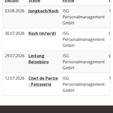
Datum
Stelle
Firma
D
03.08.2026
Jungkoch/Koch
ISG
Ti
Personalmanagement
GmbH
30.07.2026
Koch (m/w/d)
ISG
Ob
Personalmanagement
GmbH
29.07.2026
Leitung
ISG
W
Reisebüro
Personalmanagement
GmbH
12.07.2026
Chef de Partie
ISG
Ti
- Patisserie
Personalmanagement
GmbH