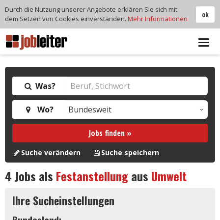
Durch die Nutzung unserer Angebote erklären Sie sich mit
ok
dem Setzen von Cookies einverstanden.
Mehr Informationen
Tog
navi
Was?
Wo?
Jobs finden »
Suche verändern
Suche speichern
4
Jobs als
Festanstellung
aus
Umwelt
Ihre Sucheinstellungen
Bundesland: