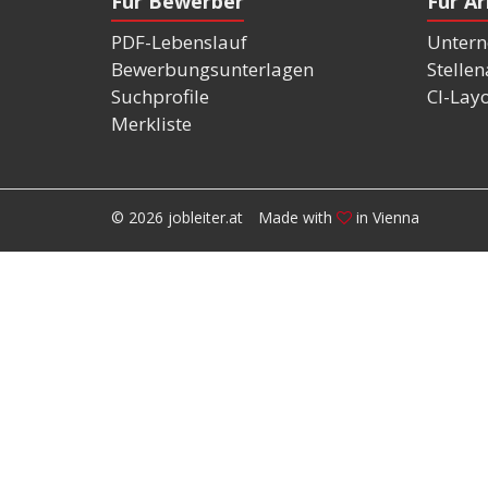
Für Bewerber
Für A
PDF-Lebenslauf
Untern
Bewerbungsunterlagen
Stelle
Suchprofile
CI-Lay
Merkliste
© 2026 jobleiter.at
Made with
in Vienna