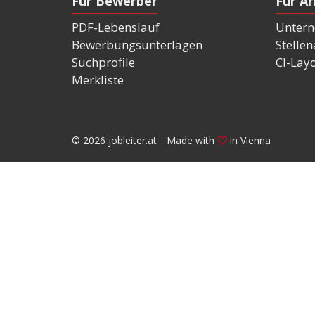
Für Bewerber
Für A
PDF-Lebenslauf
Untern
Bewerbungsunterlagen
Stelle
Suchprofile
CI-Lay
Merkliste
© 2026 jobleiter.at
Made with
in Vienna