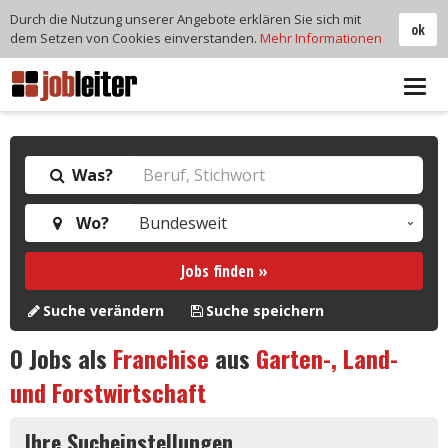
Durch die Nutzung unserer Angebote erklären Sie sich mit
ok
dem Setzen von Cookies einverstanden.
Mehr Informationen
Tog
navi
Was?
Wo?
Jobs finden »
Suche verändern
Suche speichern
0
Jobs als
Franchise
aus
Garten-, Land-
und Forstwirtschaft
Ihre Sucheinstellungen