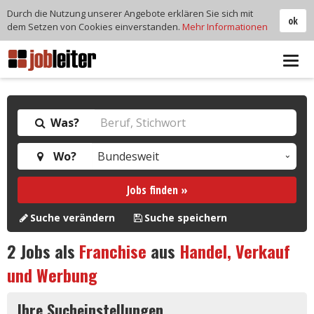
Durch die Nutzung unserer Angebote erklären Sie sich mit
ok
dem Setzen von Cookies einverstanden.
Mehr Informationen
Tog
navi
Was?
Wo?
Jobs finden »
Suche verändern
Suche speichern
2
Jobs als
Franchise
aus
Handel, Verkauf
und Werbung
Ihre Sucheinstellungen