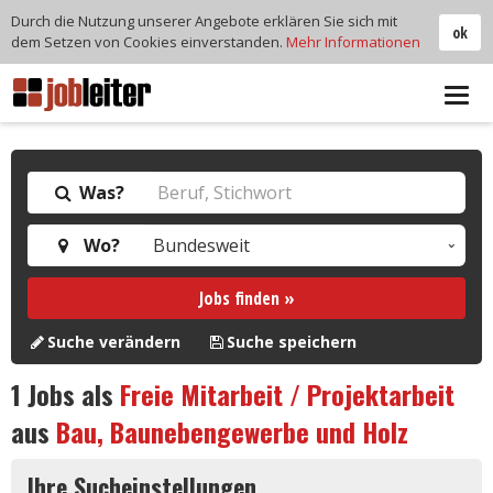
Durch die Nutzung unserer Angebote erklären Sie sich mit
ok
dem Setzen von Cookies einverstanden.
Mehr Informationen
Tog
navi
Was?
Wo?
Jobs finden »
Suche verändern
Suche speichern
1
Jobs als
Freie Mitarbeit / Projektarbeit
aus
Bau, Baunebengewerbe und Holz
Ihre Sucheinstellungen