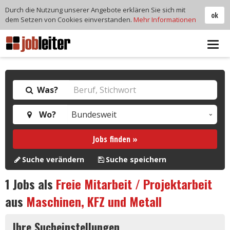
Durch die Nutzung unserer Angebote erklären Sie sich mit
ok
dem Setzen von Cookies einverstanden.
Mehr Informationen
Tog
navi
Was?
Wo?
Jobs finden »
Suche verändern
Suche speichern
1
Jobs als
Freie Mitarbeit / Projektarbeit
aus
Maschinen, KFZ und Metall
Ihre Sucheinstellungen