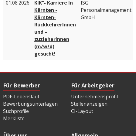
01.08.2026
KIK“- Karriere In
ISG
Kärnten -
Personalmanagement
Kärnten-
GmbH
RückkehrerInnen
und –
zuzieherInnen
(m/w/d)
gesucht!
Für Bewerber
Für Arbeitgeber
PDF-Lebenslauf
Unternehmensprofil
Bewerbungsunterlagen
Stellenanzeigen
Suchprofile
CI-Layout
Merkliste
Über uns
Allgemein