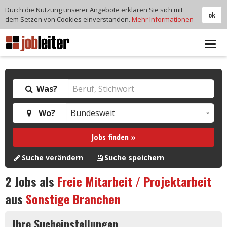
Durch die Nutzung unserer Angebote erklären Sie sich mit
ok
dem Setzen von Cookies einverstanden.
Mehr Informationen
Tog
navi
Was?
Wo?
Jobs finden »
Suche verändern
Suche speichern
2
Jobs als
Freie Mitarbeit / Projektarbeit
aus
Sonstige Branchen
Ihre Sucheinstellungen