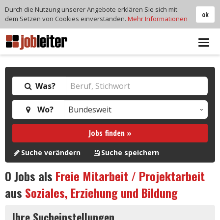
Durch die Nutzung unserer Angebote erklären Sie sich mit
ok
dem Setzen von Cookies einverstanden.
Mehr Informationen
Tog
navi
Was?
Wo?
Jobs finden »
Suche verändern
Suche speichern
0
Jobs als
Freie Mitarbeit / Projektarbeit
aus
Soziales, Erziehung und Bildung
Ihre Sucheinstellungen