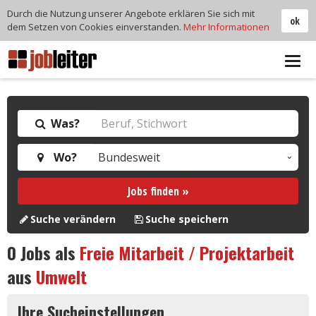
Durch die Nutzung unserer Angebote erklären Sie sich mit
ok
dem Setzen von Cookies einverstanden.
Mehr Informationen
Tog
navi
Was?
Wo?
Jobs finden »
Suche verändern
Suche speichern
0
Jobs als
Freie Mitarbeit / Projektarbeit
aus
Umwelt
Ihre Sucheinstellungen