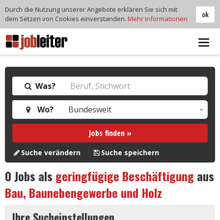
Durch die Nutzung unserer Angebote erklären Sie sich mit
ok
dem Setzen von Cookies einverstanden.
Mehr Informationen
Tog
navi
Was?
Wo?
Jobs finden »
Suche verändern
Suche speichern
0
Jobs als
geringfügige Beschäftigung
aus
Bau, Baunebengewerbe und Holz
Ihre Sucheinstellungen