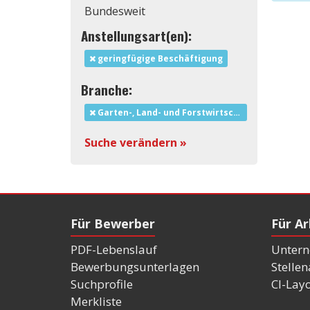
Bundesweit
Anstellungsart(en):
geringfügige Beschäftigung
Branche:
Garten-, Land- und Forstwirtschaft
Suche verändern »
Für Bewerber
Für A
PDF-Lebenslauf
Untern
Bewerbungsunterlagen
Stelle
Suchprofile
CI-Lay
Merkliste